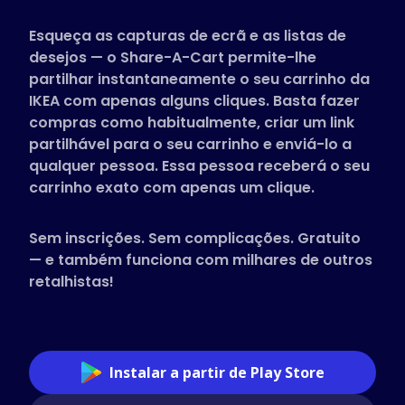
Lojas suportadas
Esqueça as capturas de ecrã e as listas de
Perguntas Frequentes
desejos — o Share-A-Cart permite-lhe
Guias Práticos
partilhar instantaneamente o seu carrinho da
IKEA com apenas alguns cliques. Basta fazer
compras como habitualmente, criar um link
Português
partilhável para o seu carrinho e enviá-lo a
(Portuguese)
qualquer pessoa. Essa pessoa receberá o seu
carrinho exato com apenas um clique.
Sem inscrições. Sem complicações. Gratuito
— e também funciona com milhares de outros
retalhistas!
Instalar a partir de Play Store