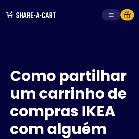
Receber carrinho
Criar carrinho
Como partilhar
Soluções
Para consumidores
Para escolas
um carrinho de
Para empresas
compras IKEA
Obtenha
Plus+
com alguém
Iniciar sessão