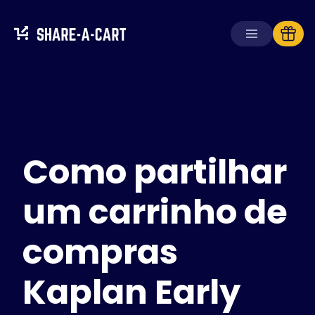
Receber carrinho
Criar carrinho
Como partilhar
Soluções
Para consumidores
Para escolas
um carrinho de
Para empresas
compras
Obtenha
Plus+
Kaplan Early
Iniciar sessão