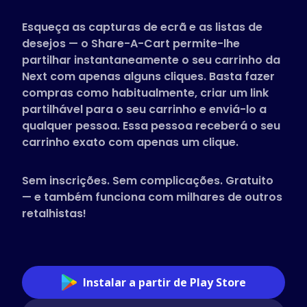
Lojas suportadas
Esqueça as capturas de ecrã e as listas de
Perguntas Frequentes
desejos — o Share-A-Cart permite-lhe
Guias Práticos
partilhar instantaneamente o seu carrinho da
Next com apenas alguns cliques. Basta fazer
compras como habitualmente, criar um link
Português
partilhável para o seu carrinho e enviá-lo a
(Portuguese)
qualquer pessoa. Essa pessoa receberá o seu
carrinho exato com apenas um clique.
Sem inscrições. Sem complicações. Gratuito
— e também funciona com milhares de outros
retalhistas!
Instalar a partir de Play Store