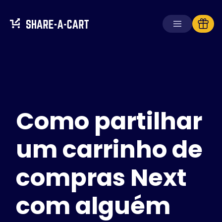
Receber carrinho
Criar carrinho
Como partilhar
Soluções
Para consumidores
Para escolas
um carrinho de
Para empresas
compras Next
Obtenha
Plus+
com alguém
Iniciar sessão