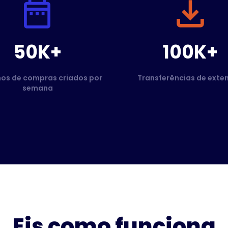
50K+
100K+
hos de compras criados por
Transferências de exte
semana
Eis como funciona