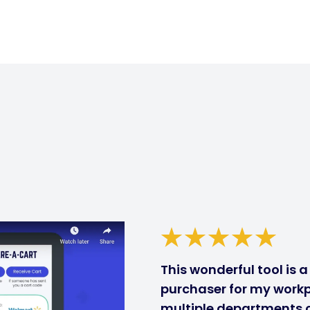
This wonderful tool is 
purchaser for my workp
multiple departments ca