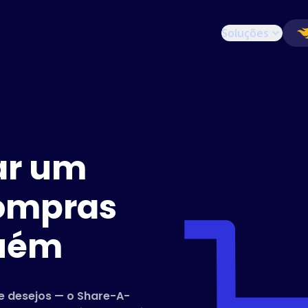
Soluções
ar um
compras
guém
de desejos — o Share-A-