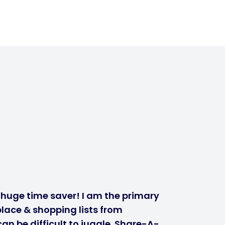
a huge time saver! I am the primary
lace & shopping lists from
n be difficult to juggle. Share-A-