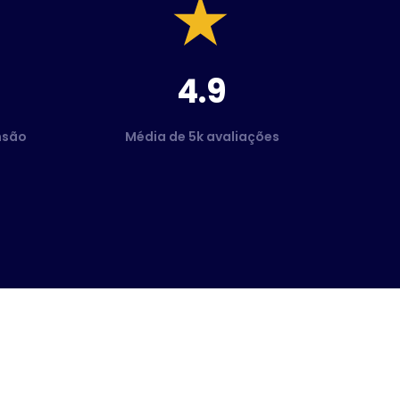
4.9
nsão
Média de 5k avaliações