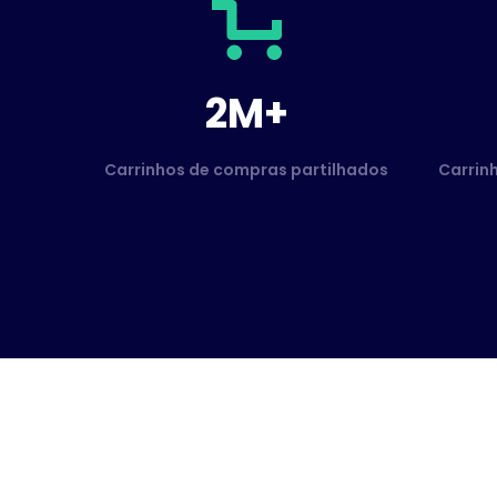
2M+
Carrinhos de compras partilhados
Carrin