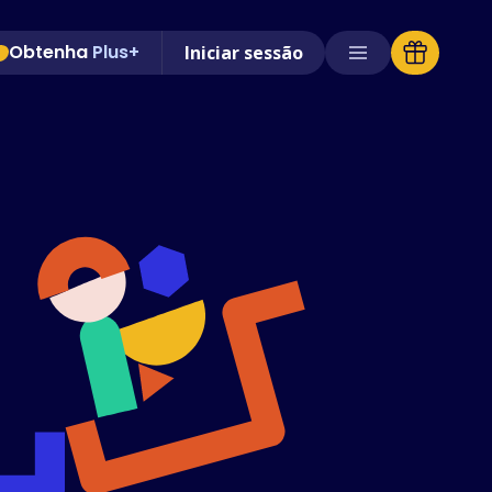
Obtenha
Plus+
Iniciar sessão
Lojas suportadas
Perguntas Frequentes
Guias Práticos
Português
(Portuguese)