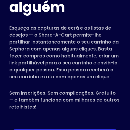
alguém
Lojas suportadas
Perguntas Frequentes
Guias Práticos
Esqueça as capturas de ecrã e as listas de
desejos — o Share-A-Cart permite-lhe
partilhar instantaneamente o seu carrinho da
Português
Sephora com apenas alguns cliques. Basta
(Portuguese)
fazer compras como habitualmente, criar um
link partilhável para o seu carrinho e enviá-lo
a qualquer pessoa. Essa pessoa receberá o
seu carrinho exato com apenas um clique.
Sem inscrições. Sem complicações. Gratuito
— e também funciona com milhares de outros
retalhistas!