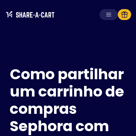
Receber carrinho
Criar carrinho
Como partilhar
Soluções
Para consumidores
Para escolas
um carrinho de
Para empresas
compras
Obtenha
Plus+
Sephora com
Iniciar sessão