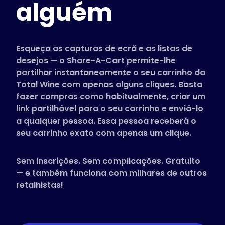
alguém
Lojas suportadas
Perguntas Frequentes
Guias Práticos
Esqueça as capturas de ecrã e as listas de
desejos — o Share-A-Cart permite-lhe
partilhar instantaneamente o seu carrinho da
Português
Total Wine com apenas alguns cliques. Basta
(Portuguese)
fazer compras como habitualmente, criar um
link partilhável para o seu carrinho e enviá-lo
a qualquer pessoa. Essa pessoa receberá o
seu carrinho exato com apenas um clique.
Sem inscrições. Sem complicações. Gratuito
— e também funciona com milhares de outros
retalhistas!