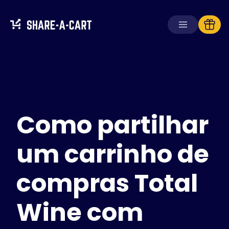
Receber carrinho
Criar carrinho
Como partilhar
Soluções
Para consumidores
Para escolas
um carrinho de
Para empresas
compras Total
Obtenha
Plus+
Wine com
Iniciar sessão