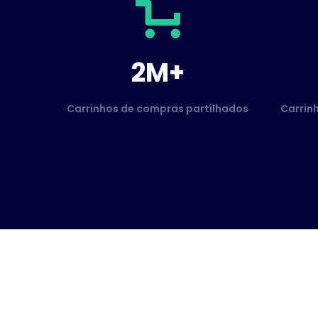
2M+
Carrinhos de compras partilhados
Carrin