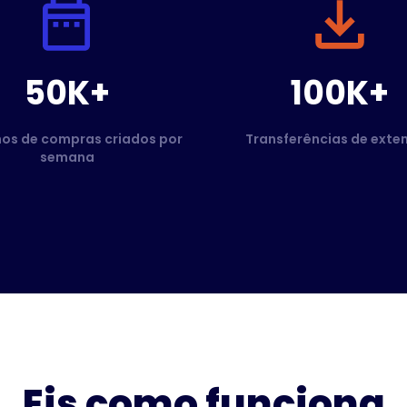
50K+
100K+
hos de compras criados por
Transferências de exte
semana
Eis como funciona