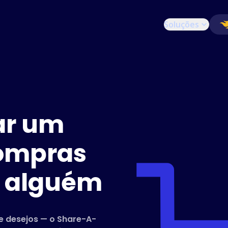
Soluções
ar um
compras
m alguém
de desejos — o Share-A-