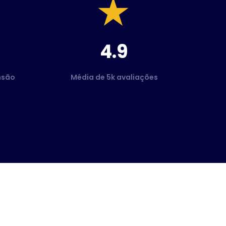
4.9
nsão
Média de 5k avaliações