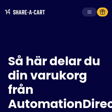
Ta emot kundvagn
Skapa kundvagn
Så här delar du
Lösningar
För konsumenter
För skolor
din varukorg
För företag
från
Skaffa
Plus+
AutomationDire
Logga in