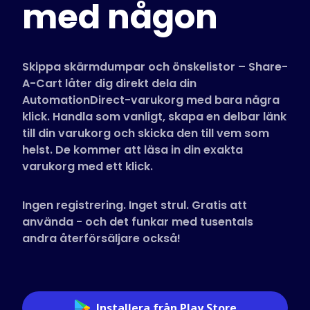
med någon
Butiker som stöds
Vanliga frågor
Guider
Skippa skärmdumpar och önskelistor – Share-
A-Cart låter dig direkt dela din
AutomationDirect-varukorg med bara några
Svenska (Swedish)
klick. Handla som vanligt, skapa en delbar länk
till din varukorg och skicka den till vem som
helst. De kommer att läsa in din exakta
varukorg med ett klick.
Ingen registrering. Inget strul. Gratis att
använda - och det funkar med tusentals
andra återförsäljare också!
Installera från Play Store