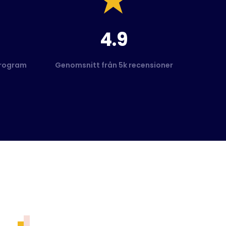
4.9
program
Genomsnitt från 5k recensioner