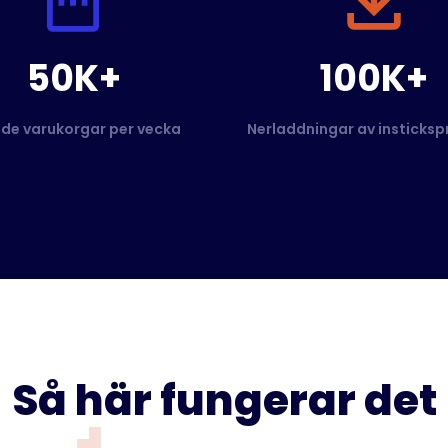
50K+
100K+
de varukorgar per vecka
Nerladdningar av insticks
Så här fungerar det