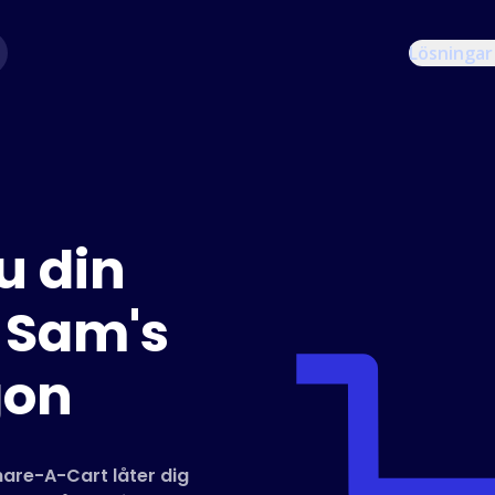
Lösningar
u din
 Sam's
gon
are-A-Cart låter dig