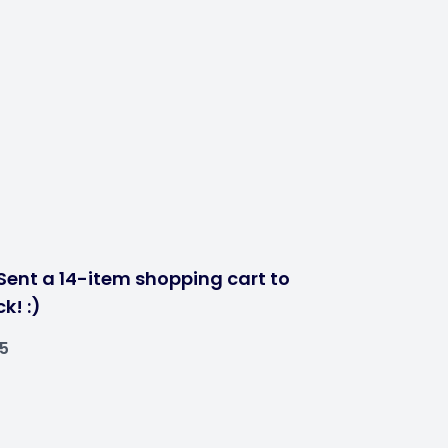
Sent a 14-item shopping cart to
k! :)
25