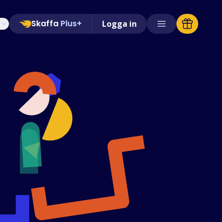
Skaffa
Plus+
Logga in
Butiker som stöds
Vanliga frågor
Guider
Svenska (Swedish)