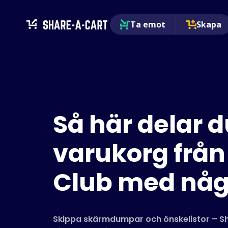
Ta emot
Skapa
Så här delar d
varukorg från
Club med nå
Skippa skärmdumpar och önskelistor – Sh