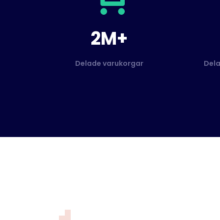
2M+
Delade varukorgar
Dela