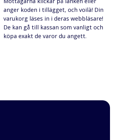
Mottagarna klickar på länken eller
anger koden i tillägget, och voilà! Din
varukorg läses in i deras webbläsare!
De kan gå till kassan som vanligt och
köpa exakt de varor du angett.