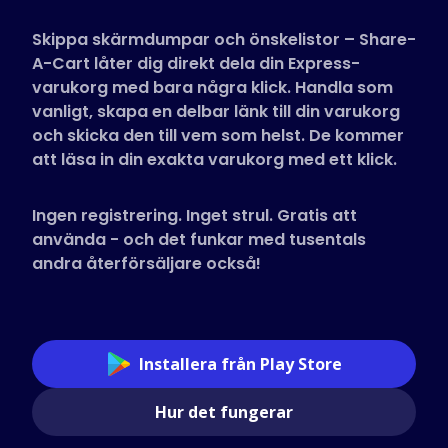
Butiker som stöds
Skippa skärmdumpar och önskelistor – Share-
Vanliga frågor
A-Cart låter dig direkt dela din Express-
Guider
varukorg med bara några klick. Handla som
vanligt, skapa en delbar länk till din varukorg
och skicka den till vem som helst. De kommer
Svenska (Swedish)
att läsa in din exakta varukorg med ett klick.
Ingen registrering. Inget strul. Gratis att
använda - och det funkar med tusentals
andra återförsäljare också!
Installera från Play Store
Hur det fungerar