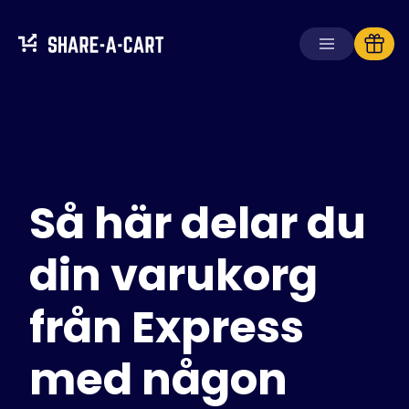
Ta emot kundvagn
Skapa kundvagn
Så här delar du
Lösningar
För konsumenter
För skolor
din varukorg
För företag
från Express
Skaffa
Plus+
med någon
Logga in