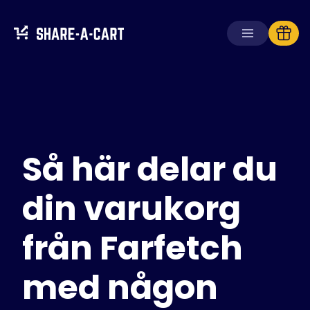
Ta emot kundvagn
Skapa kundvagn
Så här delar du
Lösningar
För konsumenter
För skolor
din varukorg
För företag
från Farfetch
Skaffa
Plus+
med någon
Logga in