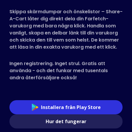
Butiker som stöds
Skippa skärmdumpar och önskelistor – Share-
Vanliga frågor
A-Cart låter dig direkt dela din Farfetch-
Guider
varukorg med bara några klick. Handla som
vanligt, skapa en delbar länk till din varukorg
och skicka den till vem som helst. De kommer
Svenska (Swedish)
att läsa in din exakta varukorg med ett klick.
Ingen registrering. Inget strul. Gratis att
använda - och det funkar med tusentals
andra återförsäljare också!
Installera från Play Store
Hur det fungerar