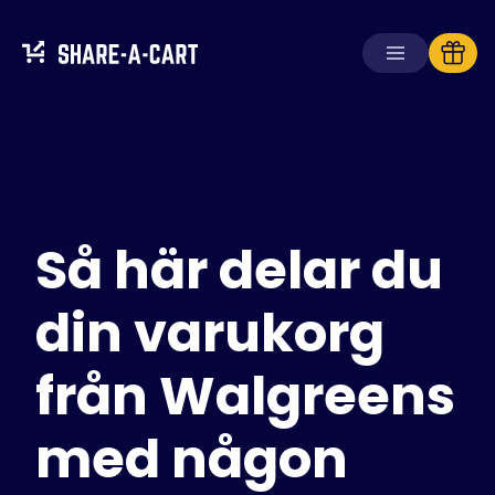
Ta emot kundvagn
Skapa kundvagn
Så här delar du
Lösningar
För konsumenter
För skolor
din varukorg
För företag
från Walgreens
Skaffa
Plus+
med någon
Logga in