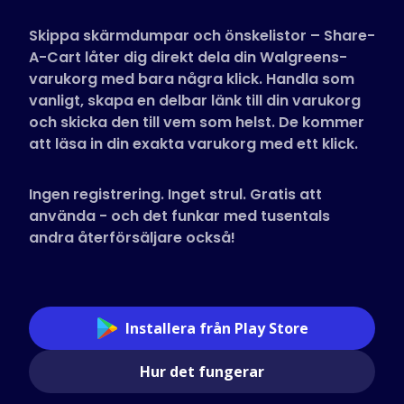
Butiker som stöds
Skippa skärmdumpar och önskelistor – Share-
Vanliga frågor
A-Cart låter dig direkt dela din Walgreens-
Guider
varukorg med bara några klick. Handla som
vanligt, skapa en delbar länk till din varukorg
och skicka den till vem som helst. De kommer
Svenska (Swedish)
att läsa in din exakta varukorg med ett klick.
Ingen registrering. Inget strul. Gratis att
använda - och det funkar med tusentals
andra återförsäljare också!
Installera från Play Store
Hur det fungerar