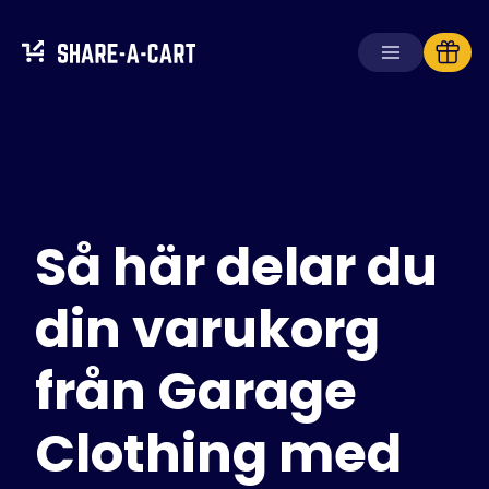
Ta emot kundvagn
Skapa kundvagn
Så här delar du
Lösningar
För konsumenter
För skolor
din varukorg
För företag
från Garage
Skaffa
Plus+
Clothing med
Logga in