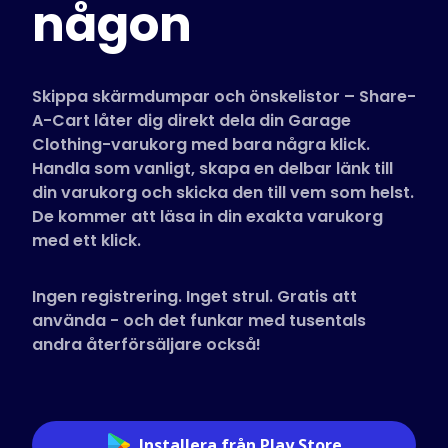
någon
Butiker som stöds
Vanliga frågor
Guider
Skippa skärmdumpar och önskelistor – Share-
A-Cart låter dig direkt dela din Garage
Clothing-varukorg med bara några klick.
Svenska (Swedish)
Handla som vanligt, skapa en delbar länk till
din varukorg och skicka den till vem som helst.
De kommer att läsa in din exakta varukorg
med ett klick.
Ingen registrering. Inget strul. Gratis att
använda - och det funkar med tusentals
andra återförsäljare också!
Installera från Play Store