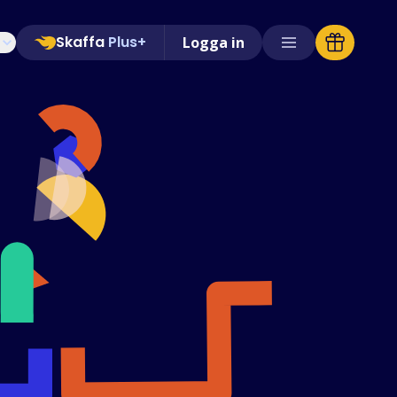
Skaffa
Plus+
Logga in
Butiker som stöds
Vanliga frågor
Guider
Svenska (Swedish)