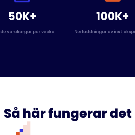
50K+
100K+
de varukorgar per vecka
Nerladdningar av insticks
Så här fungerar det