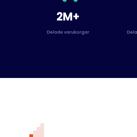
2M+
Delade varukorgar
Dela