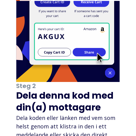
Steg 2
Dela denna kod med
din(a) mottagare
Dela koden eller länken med vem som
helst genom att klistra in den i ett
meddelande eller skicka den direkt