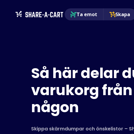
Ta emot
Skapa
Så här delar d
varukorg från
någon
Skippa skärmdumpar och önskelistor – Sh