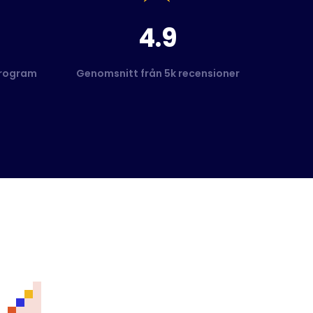
4.9
program
Genomsnitt från 5k recensioner