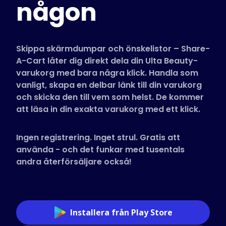
någon
Butiker som stöds
Vanliga frågor
Guider
Skippa skärmdumpar och önskelistor – Share-
A-Cart låter dig direkt dela din Ulta Beauty-
varukorg med bara några klick. Handla som
Svenska (Swedish)
vanligt, skapa en delbar länk till din varukorg
och skicka den till vem som helst. De kommer
att läsa in din exakta varukorg med ett klick.
Ingen registrering. Inget strul. Gratis att
använda - och det funkar med tusentals
andra återförsäljare också!
Installera från Play Store