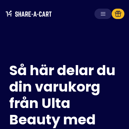
Ta emot kundvagn
Skapa kundvagn
Så här delar du
Lösningar
För konsumenter
För skolor
din varukorg
För företag
från Ulta
Skaffa
Plus+
Beauty med
Logga in