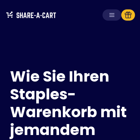
Warenkorb
empfangen
Warenkorb
erstellen
Wie Sie Ihren
Lösungen
Für Verbraucher
Für Schulen
Staples-
Für Unternehmen
Warenkorb mit
Hol dir
Plus+
jemandem
Anmelden