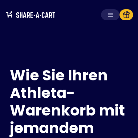
Warenkorb
empfangen
Warenkorb
erstellen
Wie Sie Ihren
Lösungen
Für Verbraucher
Für Schulen
Athleta-
Für Unternehmen
Warenkorb mit
Hol dir
Plus+
jemandem
Anmelden