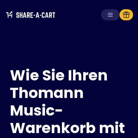
Warenkorb
empfangen
Warenkorb
erstellen
Wie Sie Ihren
Lösungen
Für Verbraucher
Für Schulen
Thomann
Für Unternehmen
Music-
Hol dir
Plus+
Warenkorb mit
Anmelden