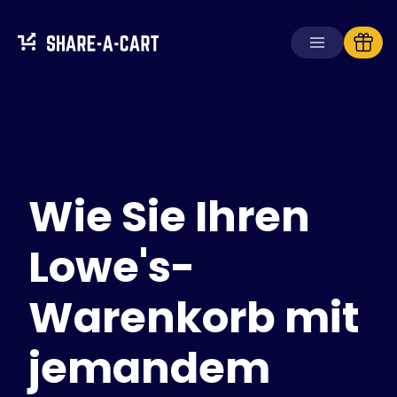
Warenkorb
empfangen
Warenkorb
erstellen
Wie Sie Ihren
Lösungen
Für Verbraucher
Für Schulen
Lowe's-
Für Unternehmen
Warenkorb mit
Hol dir
Plus+
jemandem
Anmelden