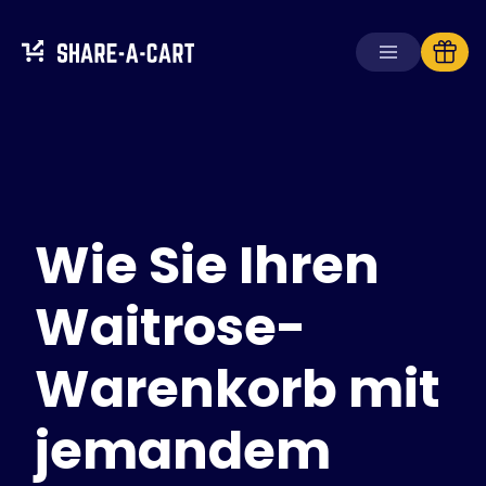
Warenkorb
empfangen
Warenkorb
erstellen
Wie Sie Ihren
Lösungen
Für Verbraucher
Für Schulen
Waitrose-
Für Unternehmen
Warenkorb mit
Hol dir
Plus+
jemandem
Anmelden