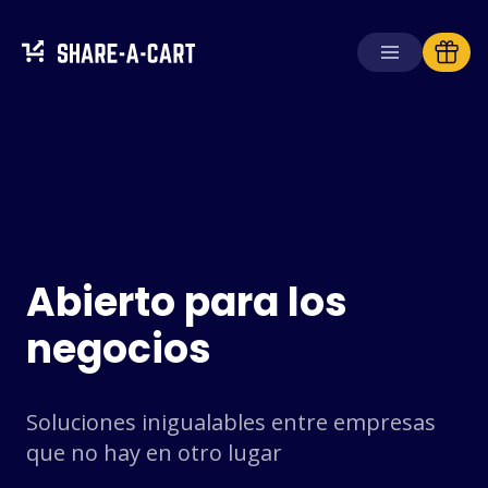
Recibir carrito
Crear carrito
Soluciones
Para consumidores
Abierto para los
Para escuelas
negocios
Para empresas
Obtén
Plus+
Soluciones inigualables entre empresas
Iniciar sesión
que no hay en otro lugar