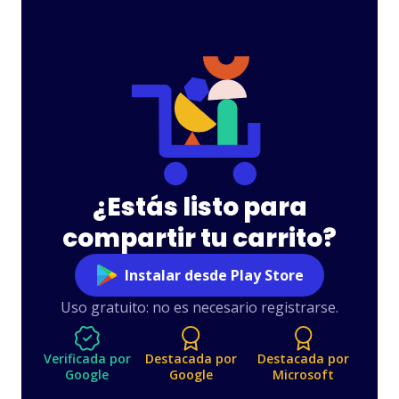
Zara
Waitrose
Meijer
Bambu Lab
Forever 21
LEGO
REI
¿Estás listo para
Temu
boohoo
compartir tu carrito?
Pottery Barn
Instalar desde Play Store
ThriftBooks
Uso gratuito: no es necesario registrarse.
Build
IKEA
Verificada por
Destacada por
Destacada por
Google
Google
Microsoft
Petco
The Honest
Company