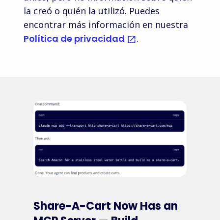
la creó o quién la utilizó. Puedes
encontrar más información en nuestra
Home Depot
Guitar Center
Política de privacidad
.
Reverb
BJ's
Shopify
Lulus
Razer
B & H
Converse
Thomann
Quill
Music
The Children's
Place
J.CREW
Share-A-Cart Now Has an
Trendyol
Lowe's