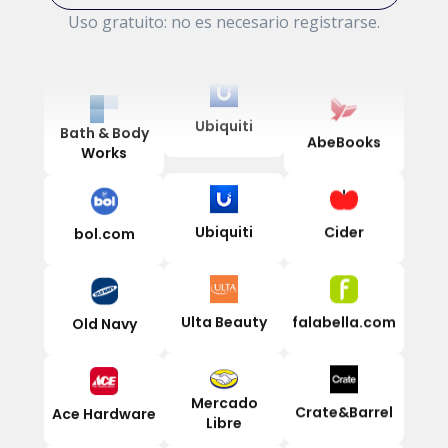
Uso gratuito: no es necesario registrarse.
CDW
eBooks
Sephora
Bath & Body
AbeBooks
Ubiquiti
Works
Cider
bol.com
Ubiquiti
falabella.com
Old Navy
Ulta Beauty
Crate&Barrel
Ace Hardware
Mercado
Libre