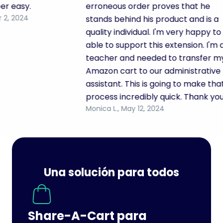
 easy.
erroneous order proves that he
Wish
, 2024
stands behind his product and is a
quality individual. I'm very happy to b
able to support this extension. I'm a
Brooks
teacher and needed to transfer my
Brothers
Amazon cart to our administrative
assistant. This is going to make that
process incredibly quick. Thank you!
Wine.com
Monica L., May 12, 2024
Etsy
Una solución para todos
Staples
Share-A-Cart para