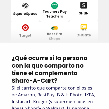
SHEIN
SquareSpace
Teachers Pay
Teachers
DHGate
Target
Bass Pro
Shops
Tiki
Farfetch
¿Qué ocurre si la persona
Eddie Bauer
con la que comparto no
tiene el complemento
Mead
Zoro
Share-A-Cart?
Safeway
Si el carrito que comparte con ellos es
de Amazon, BestBuy, B & H Photo, IKEA,
REVOLVE
n11
Instacart, Kroger (y supermercados en
WebstaurantStore
línea), Shopify o Walmart, la persona