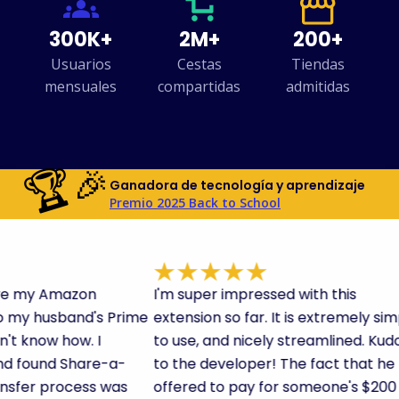
Cabela's
300K+
2M+
200+
Usuarios
Cestas
Tiendas
mensuales
compartidas
admitidas
Monoprix
🏆
🎉
Magento
Ganadora de tecnología y aprendizaje
Premio 2025 Back to School
Gap
e my Amazon
I'm super impressed with this
 my husband's Prime
extension so far. It is extremely simp
Halara
t know how. I
to use, and nicely streamlined. Kudos
d found Share-a-
to the developer! The fact that he
sfer process was
offered to pay for someone's $200