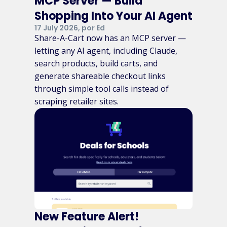
MCP Server — Build
Shopping Into Your AI Agent
17 July 2026, por Ed
BLICK
H&M
Share-A-Cart now has an MCP server —
Dickies
letting any AI agent, including Claude,
search products, build carts, and
CVS
generate shareable checkout links
YOOX
through simple tool calls instead of
DigiKey
scraping retailer sites.
Advance Auto
Carolina
Parts
Kohl's
Sam's Club
Houzz
Kroger
e.l.f.
ZOZO
New Feature Alert!
Cosmetics
Abercrombie