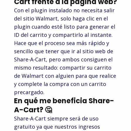
Cart frente a la página web?
Con el plugin instalado no necesita salir
noon
Apple Store
del sitio Walmart, solo haga clic en el
Halara
plugin cuando esté listo para generar el
ID del carrito y compartirlo al instante.
MAKRO
H-E-B
Hace que el proceso sea más rápido y
Wish
sencillo que tener que ir al sitio web de
Share-A-Cart, pero ambos consiguen el
mismo resultado: compartir su carrito
Hollister
Macy's
Brooks
de Walmart con alguien para que realice
Brothers
y complete la compra con un carrito
precargado.
Zappos
Steam
En qué me beneficia Share-
Wine.com
A-Cart? 🤔
Share-A-Cart siempre será de uso
Camcor
West Music
gratuito ya que nuestros ingresos
Etsy