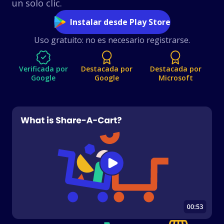
un solo clic.
Shops
Tiendas compatibles
Instalar desde Play Store
Preguntas frecuentes
Uso gratuito: no es necesario registrarse.
Guías de uso
Eddie Bauer
Verificada por
Destacada por
Destacada por
Español (Spanish)
Google
Google
Microsoft
Safeway
WebstaurantStore
Flinn
Scientific