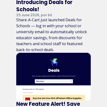
Introducing Deals for
& Fitch
Schools!
Chewy
23 June 2026, por Ed
Logitech
School Nurse
Share-A-Cart just launched Deals for
Supply
Schools — log in with your school or
university email to automatically unlock
Snapdeal
Athleta
educator savings, from discounts for
teachers and school staff to featured
Carter's
back-to-school deals.
AutomationDirect
Polaroid
eMAG
Boots
Best Buy
ManoMano
TMALL
Walmart
New Feature Alert! Save