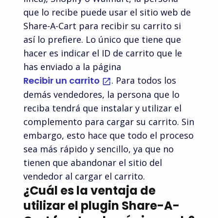
que lo recibe puede usar el sitio web de
Adafruit
YesStyle
Share-A-Cart para recibir su carrito si
Flinn
así lo prefiere. Lo único que tiene que
Scientific
hacer es indicar el ID de carrito que le
Academy
has enviado a la página
Mizuno
Sports
Recibir un carrito
. Para todos los
Cabela's
demás vendedores, la persona que lo
reciba tendrá que instalar y utilizar el
Tillys
Hepsiburada
complemento para cargar su carrito. Sin
Monoprix
embargo, esto hace que todo el proceso
sea más rápido y sencillo, ya que no
shopDisney
PrestaShop
tienen que abandonar el sitio del
Magento
vendedor al cargar el carrito.
¿Cuál es la ventaja de
Micro Center
SparkFun
utilizar el plugin Share-A-
Gap