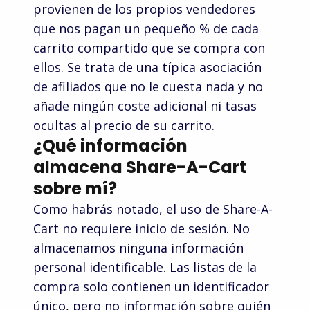
provienen de los propios vendedores
que nos pagan un pequeño % de cada
Fnac
FreshDirect
carrito compartido que se compra con
Staples
ellos. Se trata de una típica asociación
de afiliados que no le cuesta nada y no
Barnes &
Lazada
añade ningún coste adicional ni tasas
Noble
Newegg
ocultas al precio de su carrito.
¿Qué información
Microsoft
DSW
almacena Share-A-Cart
Tesco
sobre mí?
Como habrás notado, el uso de Share-A-
lululemon
Zalando
Cart no requiere inicio de sesión. No
Banggood
almacenamos ninguna información
personal identificable. Las listas de la
Sainsbury's
compra solo contienen un identificador
Robu.in
único, pero no información sobre quién
Grainger