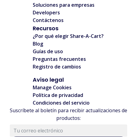
Soluciones para empresas
Rosie
Developers
Contáctenos
eBooks
Scholastic
Recursos
ASOS
¿Por qué elegir Share-A-Cart?
Blog
Guías de uso
eBooks
CDW
Preguntas frecuentes
Sephora
Registro de cambios
Aviso legal
AbeBooks
Bath & Body
Manage Cookies
Works
Ubiquiti
Política de privacidad
Condiciones del servicio
Cider
Suscríbete al boletín para recibir actualizaciones de
bol.com
productos:
falabella.com