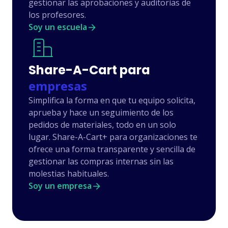
gestionar las aprobaciones y auditorías de
Lulus
los profesores.
Soy un escuela
Converse
Share-A-Cart para
empresas
The Children's
Simplifica la forma en que tu equipo solicita,
Place
aprueba y hace un seguimiento de los
pedidos de materiales, todo en un solo
lugar. Share-A-Cart+ para organizaciones te
ofrece una forma transparente y sencilla de
Lowe's
gestionar las compras internas sin las
molestias habituales.
Soy un empresa
Dickies