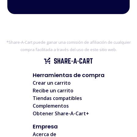
Costco
mercato
T.J. Maxx
Emmiol
*Share-A-Cart puede ganar una comisión de afiliación de cualquier
G2A
compra facilitada a través del uso de este sitio web.
Coupang
Garage
Clothing
Herramientas de compra
BERSHKA
McMaster-Carr
Crear un carrito
Marshalls
Recibe un carrito
Tiendas compatibles
Fashion Nova
Complementos
Journeys
MSC
Obtener Share-A-Cart+
Industrial
Empresa
Tractor
Supply
Acerca de
TOMS