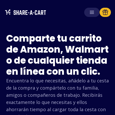
Ubiquiti
Recibir carrito
Comparte tu carrito
Crear carrito
de Amazon, Walmart
Ulta Beauty
o de cualquier tienda
Soluciones
Para consumidores
Mercado
en línea con un clic.
Para escuelas
Libre
Para empresas
Encuentra lo que necesitas, añádelo a tu cesta
de la compra y compártelo con tu familia,
Teachers Pay
Obtén
Plus+
amigos o compañeros de trabajo. Recibirás
Teachers
exactamente lo que necesitas y ellos
Iniciar sesión
ahorrarán tiempo al cargar toda la cesta con
Bass Pro