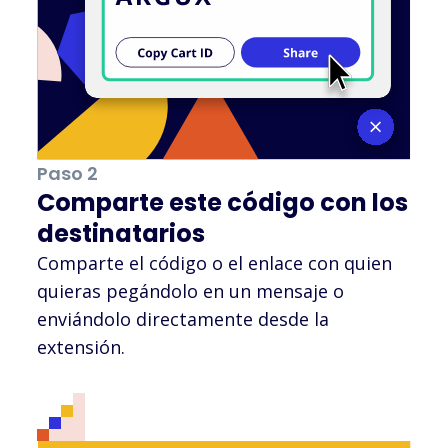
Hot Topic
Raymour &
Flanigan
Paso 2
Comparte este código con los
Aeropostale
destinatarios
Comparte el código o el enlace con quien
quieras pegándolo en un mensaje o
Zara
enviándolo directamente desde la
extensión.
Bambu Lab