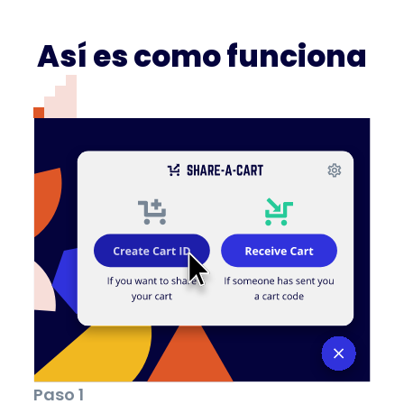
DigiKey
Así es como funciona
Kohl's
Kroger
Abercrombie
& Fitch
School Nurse
Supply
Paso 1