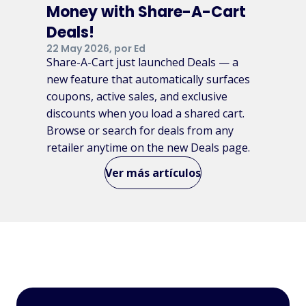
Food Lion
Money with Share-A-Cart
Deals!
Charles
Stop & Shop
22 May 2026, por Ed
Tyrwhitt
Discount
Share-A-Cart just launched Deals — a
School Supply
new feature that automatically surfaces
coupons, active sales, and exclusive
nykaa
School
discounts when you load a shared cart.
Specialty
Hot Topic
Browse or search for deals from any
retailer anytime on the new Deals page.
ULINE
BigCommerce
Ver más artículos
Raymour &
Flanigan
JCPenney
Dick's
Sporting
Aeropostale
Goods
Rite Aid
Shopee