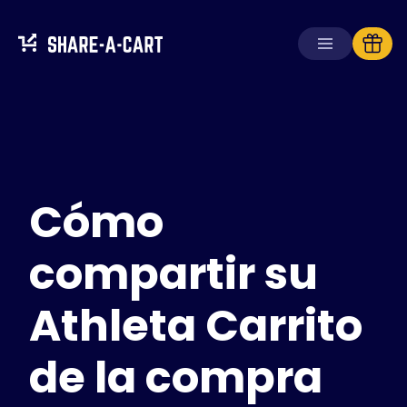
Recibir carrito
Crear carrito
Cómo
Soluciones
Para consumidores
Para escuelas
compartir su
Para empresas
Athleta Carrito
Obtén
Plus+
de la compra
Iniciar sesión