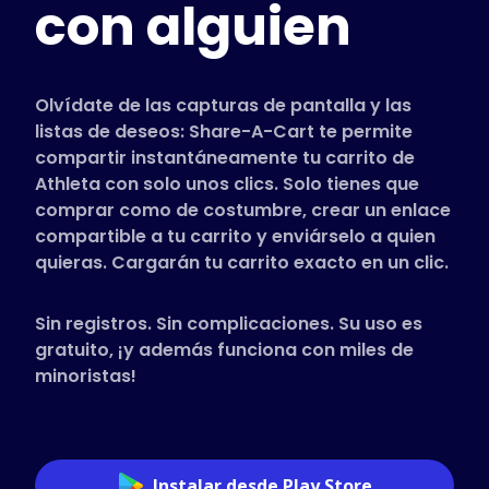
con alguien
Tiendas compatibles
Preguntas frecuentes
Guías de uso
Olvídate de las capturas de pantalla y las
listas de deseos: Share-A-Cart te permite
compartir instantáneamente tu carrito de
Español (Spanish)
Athleta con solo unos clics. Solo tienes que
comprar como de costumbre, crear un enlace
compartible a tu carrito y enviárselo a quien
quieras. Cargarán tu carrito exacto en un clic.
Sin registros. Sin complicaciones. Su uso es
gratuito, ¡y además funciona con miles de
minoristas!
Instalar desde Play Store