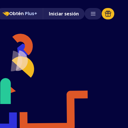
Obtén
Plus+
Iniciar sesión
Tiendas compatibles
Preguntas frecuentes
Guías de uso
Español (Spanish)