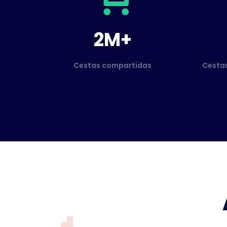
2M+
Cestas compartidas
Cesta