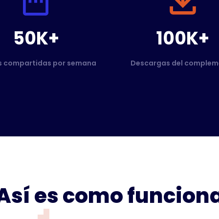
50K+
100K+
s compartidas por semana
Descargas del complem
Así es como funcion