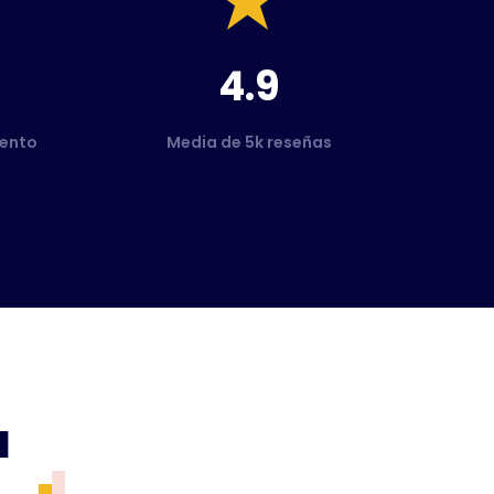
4.9
ento
Media de 5k reseñas
a