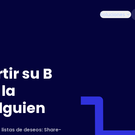
Soluciones
ir su B
 la
lguien
 listas de deseos: Share-