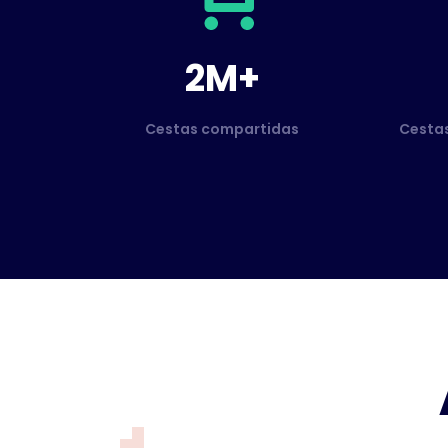
2M+
Cestas compartidas
Cesta