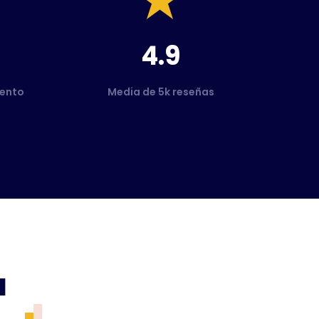
4.9
ento
Media de 5k reseñas
a