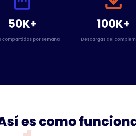
50K+
100K+
s compartidas por semana
Descargas del complem
Así es como funcion