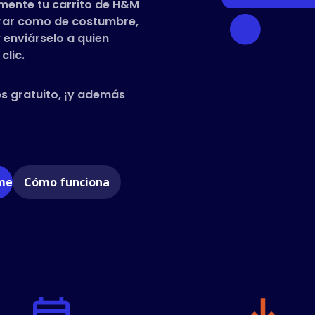
mente tu carrito de H&M
prar como de costumbre,
 enviárselo a quien
clic.
es gratuito, ¡y además
ome
Cómo funciona