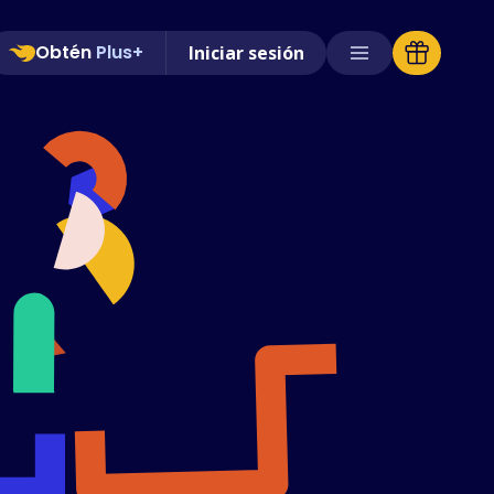
Obtén
Plus+
Iniciar sesión
Tiendas compatibles
Preguntas frecuentes
Guías de uso
Español (Spanish)