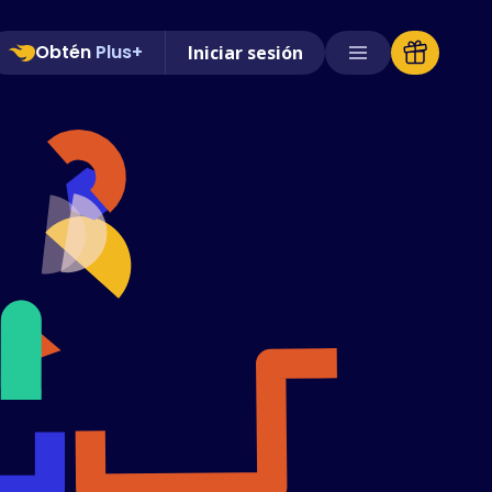
Obtén
Plus+
Iniciar sesión
Tiendas compatibles
Preguntas frecuentes
Guías de uso
Español (Spanish)