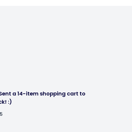
Sent a 14-item shopping cart to
k! :)
25