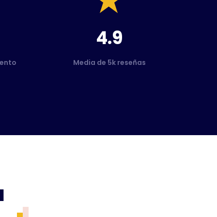
4.9
ento
Media de 5k reseñas
a