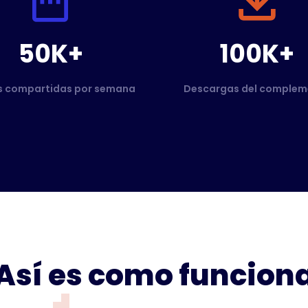
50K+
100K+
s compartidas por semana
Descargas del complem
Así es como funcion