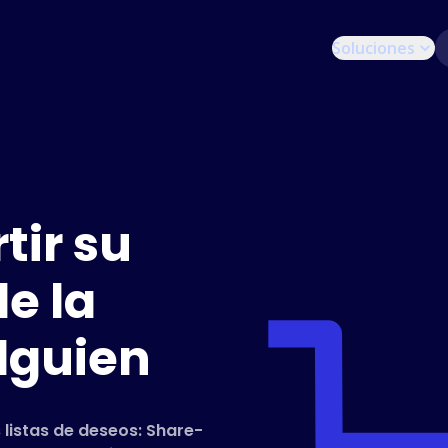
Soluciones
ir su
de la
lguien
 listas de deseos: Share-