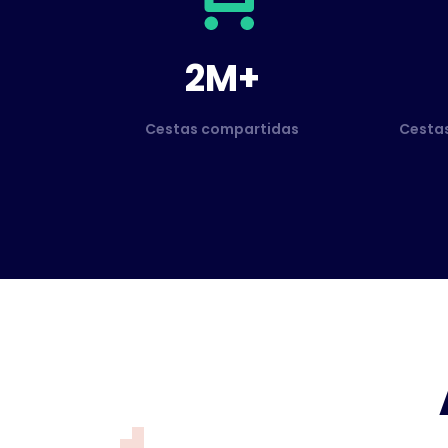
2M+
Cestas compartidas
Cesta