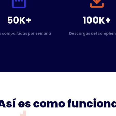
50K+
100K+
s compartidas por semana
Descargas del complem
Así es como funcion