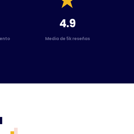
4.9
ento
Media de 5k reseñas
a