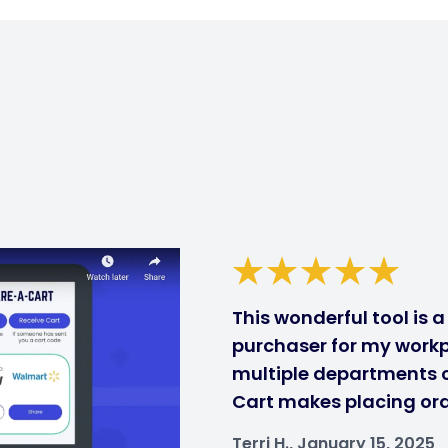
This wonderful tool is 
purchaser for my workp
multiple departments ca
Cart makes placing ord
Terri H., January 15, 2025