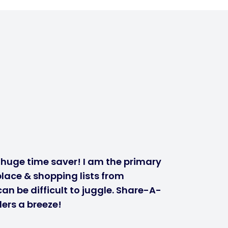
a huge time saver! I am the primary
lace & shopping lists from
n be difficult to juggle. Share-A-
ers a breeze!