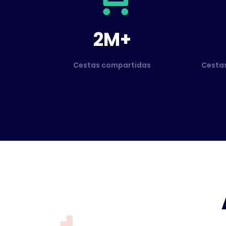
2M+
Cestas compartidas
Cesta