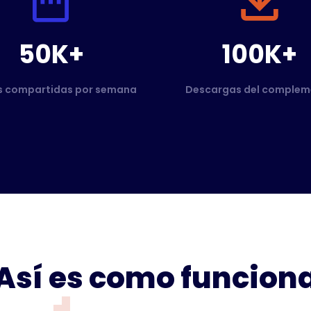
50K+
100K+
s compartidas por semana
Descargas del complem
Así es como funcion