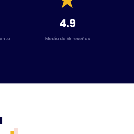
4.9
ento
Media de 5k reseñas
a