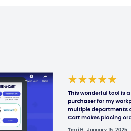
This wonderful tool is 
purchaser for my workp
multiple departments ca
Cart makes placing ord
Terri H., January 15, 2025