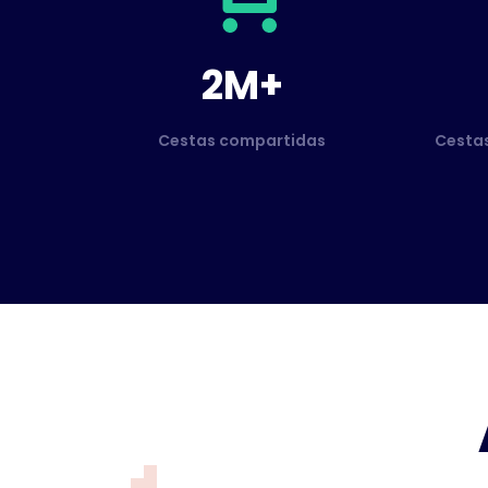
2M+
Cestas compartidas
Cesta