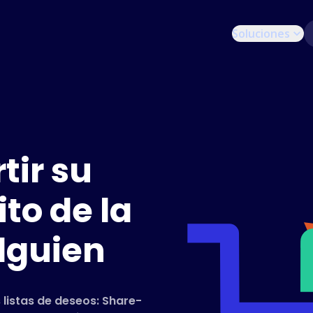
Soluciones
ir su
to de la
lguien
 listas de deseos: Share-