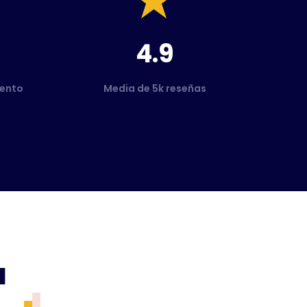
4.9
ento
Media de 5k reseñas
a