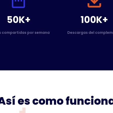
50K+
100K+
s compartidas por semana
Descargas del complem
Así es como funcion