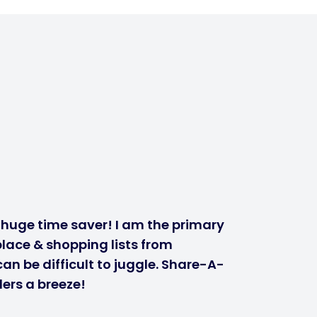
a huge time saver! I am the primary
lace & shopping lists from
n be difficult to juggle. Share-A-
ers a breeze!