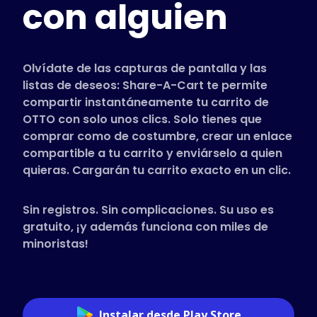
con alguien
Tiendas compatibles
Preguntas frecuentes
Guías de uso
Olvídate de las capturas de pantalla y las
listas de deseos: Share-A-Cart te permite
compartir instantáneamente tu carrito de
Español (Spanish)
OTTO con solo unos clics. Solo tienes que
comprar como de costumbre, crear un enlace
compartible a tu carrito y enviárselo a quien
quieras. Cargarán tu carrito exacto en un clic.
Sin registros. Sin complicaciones. Su uso es
gratuito, ¡y además funciona con miles de
minoristas!
Instalar desde Play Store