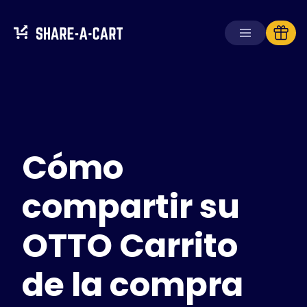
Recibir carrito
Crear carrito
Cómo
Soluciones
Para consumidores
Para escuelas
compartir su
Para empresas
OTTO Carrito
Obtén
Plus+
de la compra
Iniciar sesión