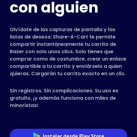
con alguien
Tiendas compatibles
Preguntas frecuentes
Guías de uso
Olvídate de las capturas de pantalla y las
listas de deseos: Share-A-Cart te permite
compartir instantáneamente tu carrito de
Español (Spanish)
Razer con solo unos clics. Solo tienes que
comprar como de costumbre, crear un enlace
compartible a tu carrito y enviárselo a quien
quieras. Cargarán tu carrito exacto en un clic.
Sin registros. Sin complicaciones. Su uso es
gratuito, ¡y además funciona con miles de
minoristas!
Instalar desde Play Store