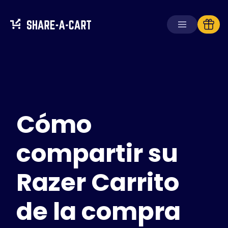
Recibir carrito
Crear carrito
Cómo
Soluciones
Para consumidores
Para escuelas
compartir su
Para empresas
Razer Carrito
Obtén
Plus+
de la compra
Iniciar sesión