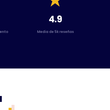
4.9
ento
Media de 5k reseñas
a