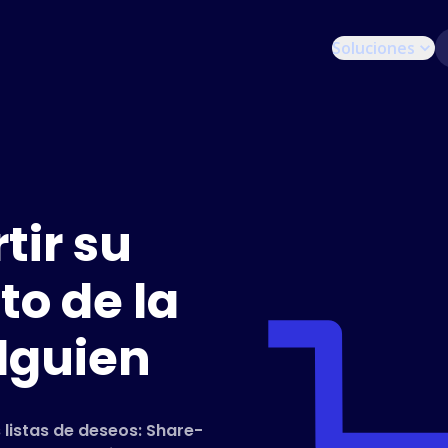
Soluciones
ir su
to de la
lguien
 listas de deseos: Share-