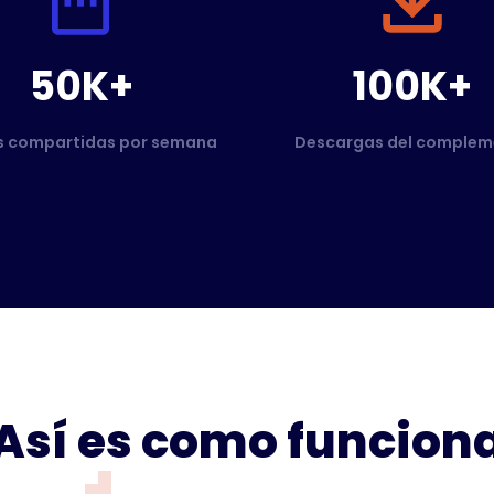
50K+
100K+
s compartidas por semana
Descargas del complem
Así es como funcion