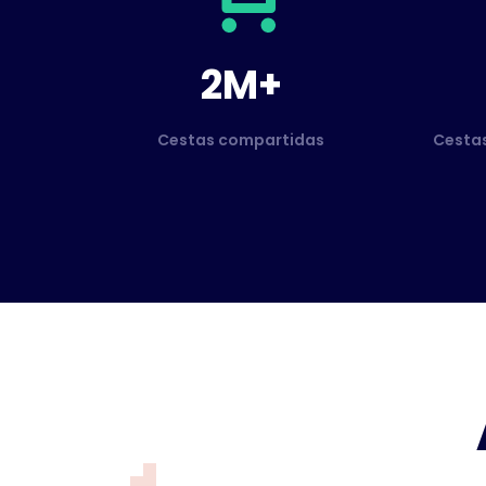
2M+
Cestas compartidas
Cesta