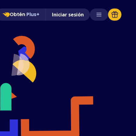
Obtén
Plus+
Iniciar sesión
Tiendas compatibles
Preguntas frecuentes
Guías de uso
Español (Spanish)