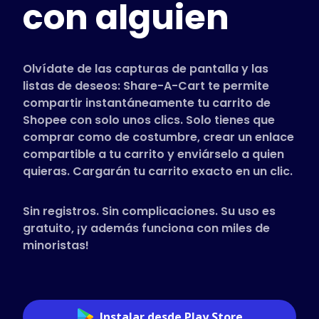
con alguien
Tiendas compatibles
Preguntas frecuentes
Guías de uso
Olvídate de las capturas de pantalla y las
listas de deseos: Share-A-Cart te permite
compartir instantáneamente tu carrito de
Español (Spanish)
Shopee con solo unos clics. Solo tienes que
comprar como de costumbre, crear un enlace
compartible a tu carrito y enviárselo a quien
quieras. Cargarán tu carrito exacto en un clic.
Sin registros. Sin complicaciones. Su uso es
gratuito, ¡y además funciona con miles de
minoristas!
Instalar desde Play Store