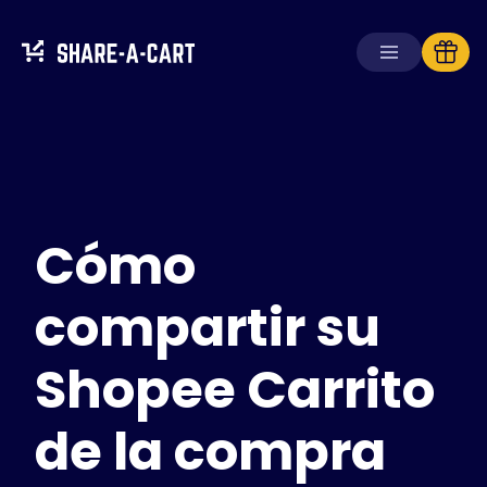
Recibir carrito
Crear carrito
Cómo
Soluciones
Para consumidores
Para escuelas
compartir su
Para empresas
Shopee Carrito
Obtén
Plus+
de la compra
Iniciar sesión