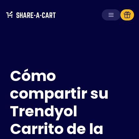
Recibir carrito
Crear carrito
Cómo
Soluciones
Para consumidores
Para escuelas
compartir su
Para empresas
Trendyol
Obtén
Plus+
Carrito de la
Iniciar sesión