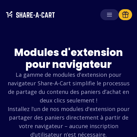
Recevoir le panier
Créer un panier
Modules d'extension
pour navigateur
Solutions
La gamme de modules d'extension pour
Pour les consommateurs
navigateur Share-A-Cart simplifie le processus
Pour les écoles
de partage du contenu des paniers d’achat en
Pour les entreprises
deux clics seulement !
Installez l’un de nos modules d'extension pour
Obtenir
Plus+
partager des paniers directement à partir de
Se connecter
votre navigateur – aucune inscription
d’utilisateur n’est nécessaire.