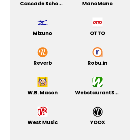
Cascade School Supplies
ManoMano
Mizuno
OTTO
Reverb
Robu.in
W.B. Mason
WebstaurantStore
West Music
YOOX