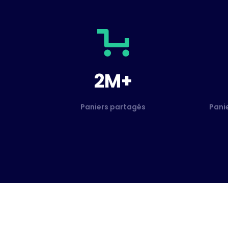
2M+
Paniers partagés
Pani