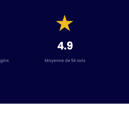
4.9
gins
Moyenne de 5k avis