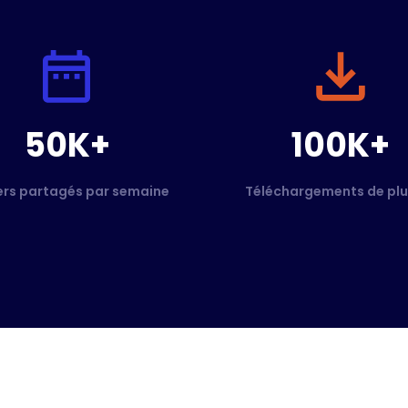
50K+
100K+
ers partagés par semaine
Téléchargements de plu