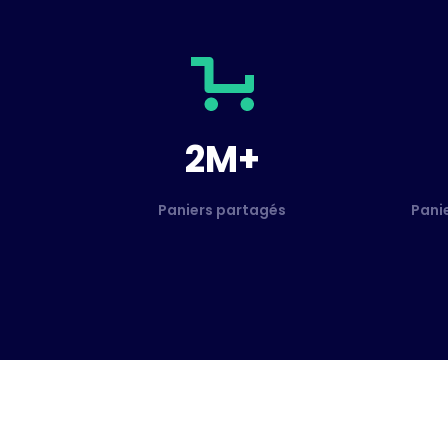
2M+
Paniers partagés
Pani