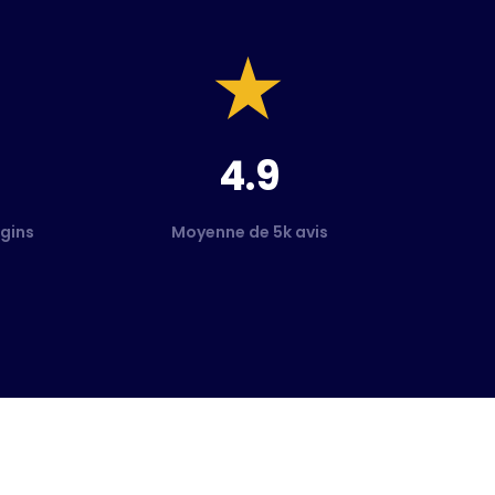
4.9
gins
Moyenne de 5k avis