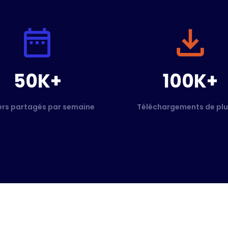
50K+
100K+
ers partagés par semaine
Téléchargements de plu