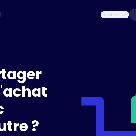
Solutions
tager
d'achat
c
utre ?