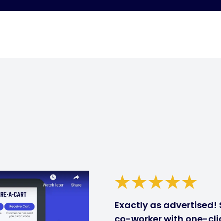
Exactly as advertised! 
co-worker with one-clic