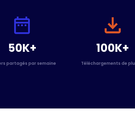
50K+
100K+
ers partagés par semaine
Téléchargements de plu