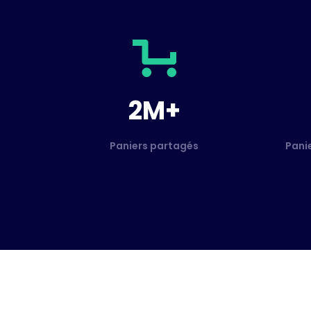
2M+
Paniers partagés
Pani