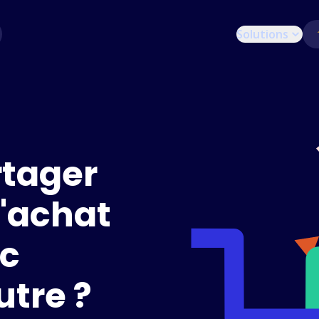
Solutions
tager
d'achat
ec
utre ?