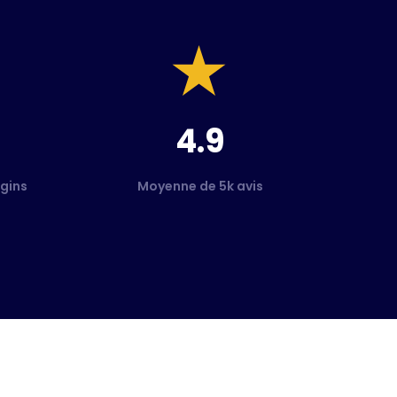
4.9
gins
Moyenne de 5k avis