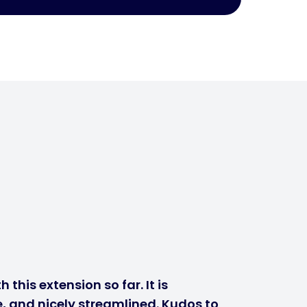
 this extension so far. It is
, and nicely streamlined. Kudos to