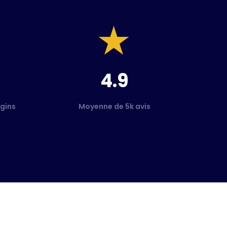
4.9
gins
Moyenne de 5k avis