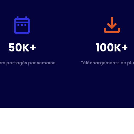
50K+
100K+
ers partagés par semaine
Téléchargements de plu