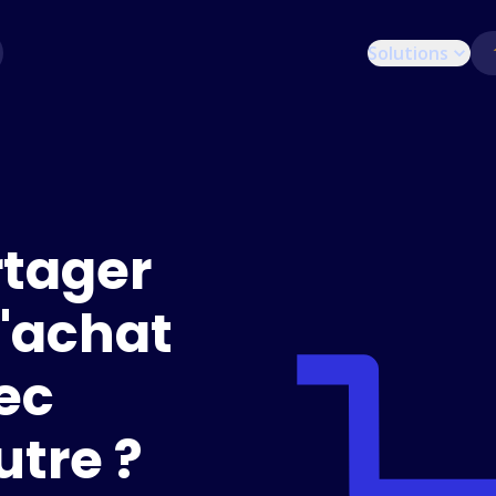
Solutions
tager
d'achat
ec
utre ?