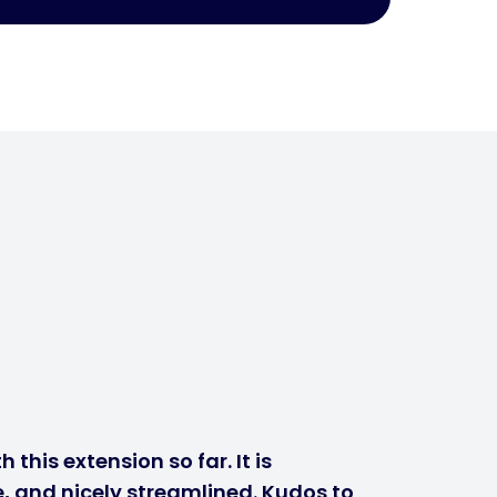
 this extension so far. It is
, and nicely streamlined. Kudos to