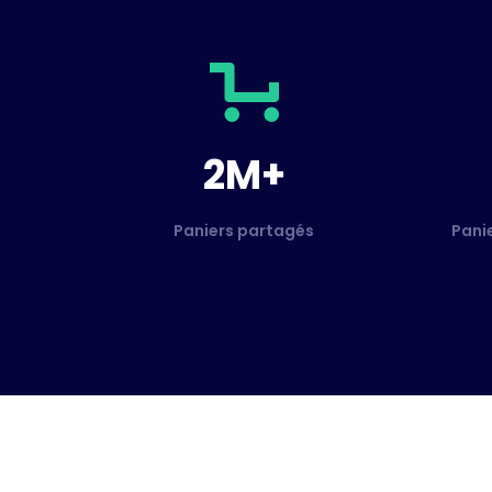
2M+
Paniers partagés
Pani