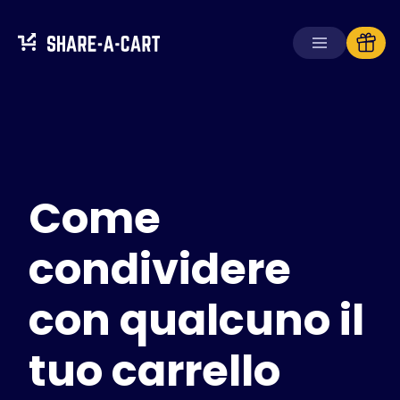
Ricevi carrello
Crea carrello
Come
Soluzioni
Per consumatori
Per scuole
condividere
Per aziende
con qualcuno il
Ottieni
Plus+
tuo carrello
Accedi