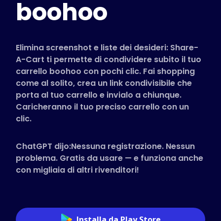
boohoo
Negozi Supportati
FAQ
Guide pratiche
Elimina screenshot e liste dei desideri: Share-
A-Cart ti permette di condividere subito il tuo
carrello boohoo con pochi clic. Fai shopping
Italiano (Italian)
come al solito, crea un link condivisibile che
porta al tuo carrello e invialo a chiunque.
Caricheranno il tuo preciso carrello con un
clic.
ChatGPT dijo:Nessuna registrazione. Nessun
problema. Gratis da usare — e funziona anche
con migliaia di altri rivenditori!
Installa da Play Store