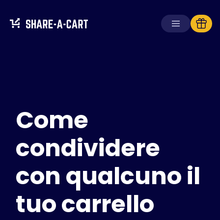
Ricevi carrello
Crea carrello
Come
Soluzioni
Per consumatori
Per scuole
condividere
Per aziende
con qualcuno il
Ottieni
Plus+
tuo carrello
Accedi