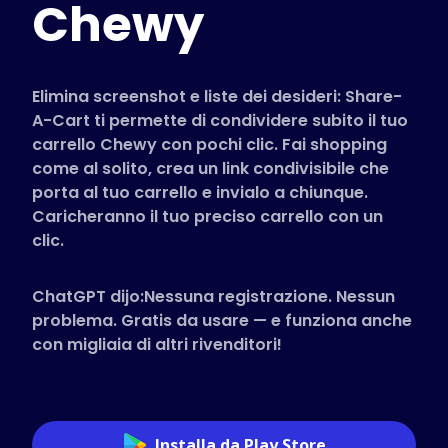
Chewy
Negozi Supportati
FAQ
Guide pratiche
Elimina screenshot e liste dei desideri: Share-
A-Cart ti permette di condividere subito il tuo
carrello Chewy con pochi clic. Fai shopping
Italiano (Italian)
come al solito, crea un link condivisibile che
porta al tuo carrello e invialo a chiunque.
Caricheranno il tuo preciso carrello con un
clic.
ChatGPT dijo:Nessuna registrazione. Nessun
problema. Gratis da usare — e funziona anche
con migliaia di altri rivenditori!
Installa da Play Store