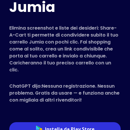
Jumia
Negozi Supportati
FAQ
Guide pratiche
Elimina screenshot e liste dei desideri: Share-
A-Cart ti permette di condividere subito il tuo
carrello Jumia con pochi clic. Fai shopping
Italiano (Italian)
come al solito, crea un link condivisibile che
porta al tuo carrello e invialo a chiunque.
Caricheranno il tuo preciso carrello con un
clic.
ChatGPT dijo:Nessuna registrazione. Nessun
problema. Gratis da usare — e funziona anche
con migliaia di altri rivenditori!
Installa da Play Store