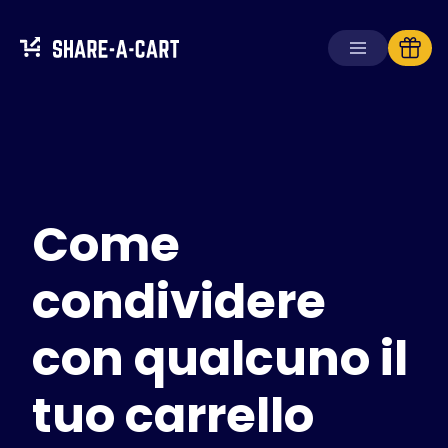
Ricevi carrello
Crea carrello
Come
Soluzioni
Per consumatori
Per scuole
condividere
Per aziende
con qualcuno il
Ottieni
Plus+
tuo carrello
Accedi