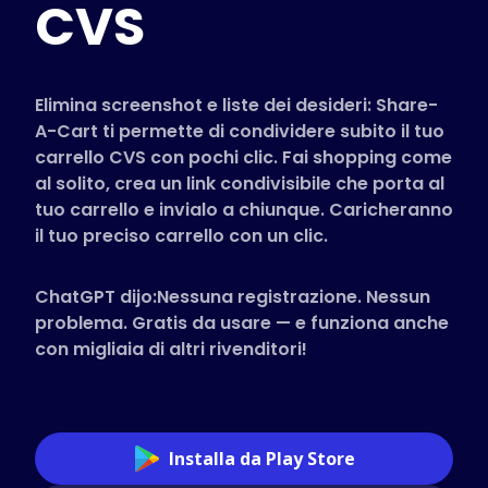
CVS
Negozi Supportati
FAQ
Guide pratiche
Elimina screenshot e liste dei desideri: Share-
A-Cart ti permette di condividere subito il tuo
carrello CVS con pochi clic. Fai shopping come
Italiano (Italian)
al solito, crea un link condivisibile che porta al
tuo carrello e invialo a chiunque. Caricheranno
il tuo preciso carrello con un clic.
ChatGPT dijo:Nessuna registrazione. Nessun
problema. Gratis da usare — e funziona anche
con migliaia di altri rivenditori!
Installa da Play Store