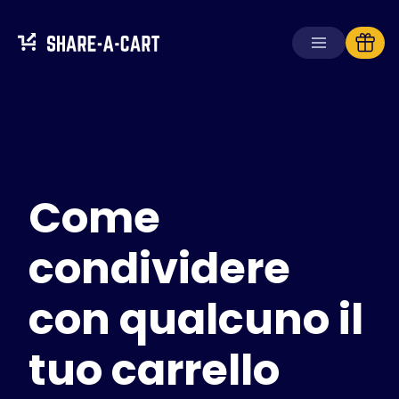
Ricevi carrello
Crea carrello
Come
Soluzioni
Per consumatori
Per scuole
condividere
Per aziende
con qualcuno il
Ottieni
Plus+
tuo carrello
Accedi