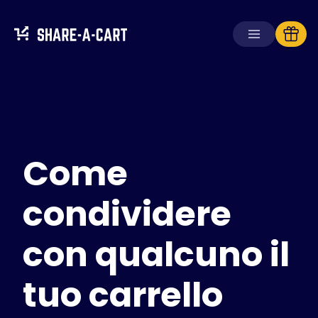
Ricevi carrello
Crea carrello
Come
Soluzioni
Per consumatori
Per scuole
condividere
Per aziende
con qualcuno il
Ottieni
Plus+
tuo carrello
Accedi