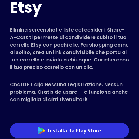
Etsy
Negozi Supportati
FAQ
Guide pratiche
Elimina screenshot e liste dei desideri: Share-
A-Cart ti permette di condividere subito il tuo
carrello Etsy con pochi clic. Fai shopping come
Italiano (Italian)
al solito, crea un link condivisibile che porta al
tuo carrello e invialo a chiunque. Caricheranno
il tuo preciso carrello con un clic.
ChatGPT dijo:Nessuna registrazione. Nessun
problema. Gratis da usare — e funziona anche
con migliaia di altri rivenditori!
Installa da Play Store