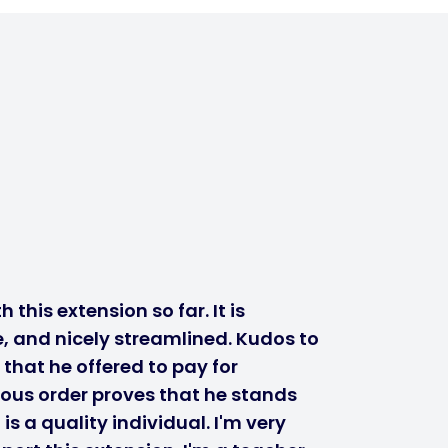
 this extension so far. It is
, and nicely streamlined. Kudos to
 that he offered to pay for
ous order proves that he stands
s a quality individual. I'm very