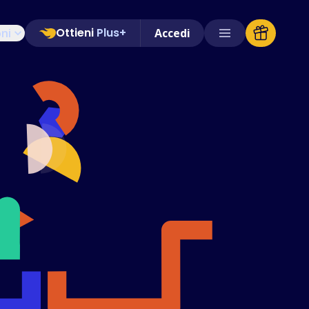
Ottieni
Plus+
oni
Accedi
Negozi Supportati
FAQ
Guide pratiche
Italiano (Italian)