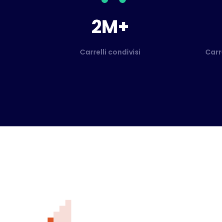
2M+
Carrelli condivisi
Carr