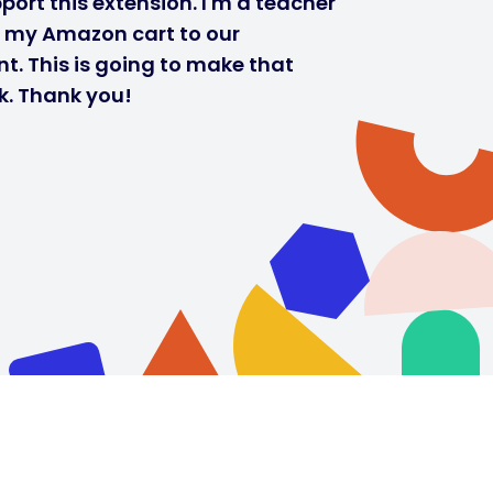
port this extension. I'm a teacher
r my Amazon cart to our
t. This is going to make that
k. Thank you!