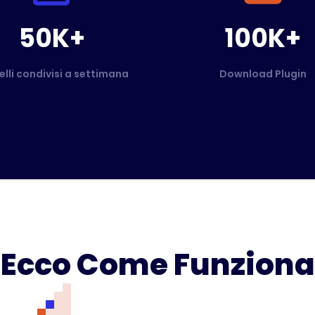
50K+
100K+
elli condivisi a settimana
Download Plugin
Ecco Come Funziona