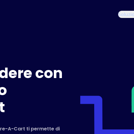
Soluzi
dere con
o
t
are-A-Cart ti permette di