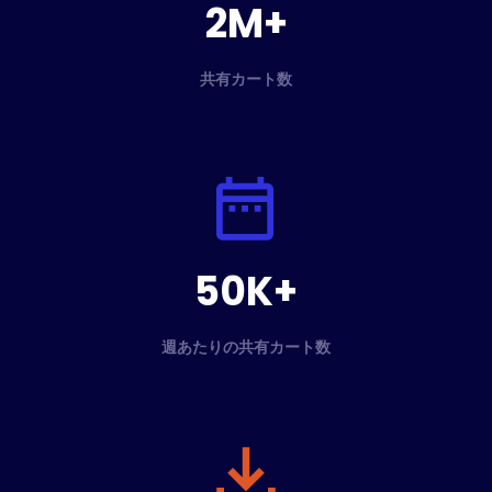
2M+
共有カート数
50K+
週あたりの共有カート数