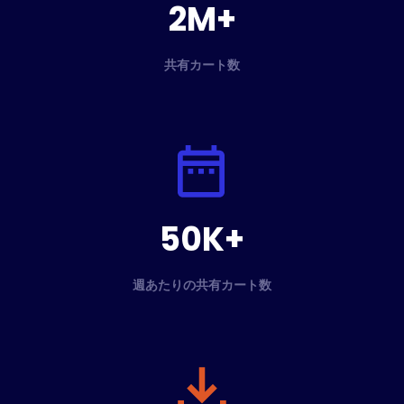
2M+
共有カート数
50K+
週あたりの共有カート数