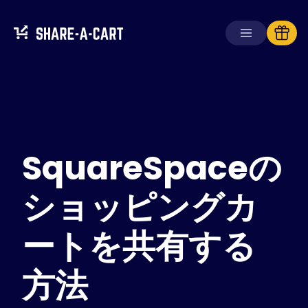
カートを受け取る
カートを作成する
SquareSpaceの
ソリューション
消費者向け
学校向け
ショッピングカ
企業向け
ートを共有する
Plus+
を入手
方法
ログイン