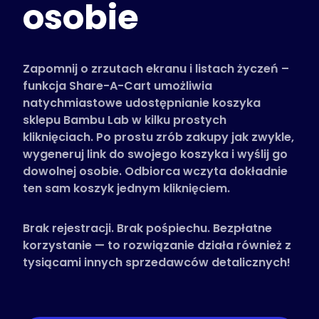
osobie
Obsługiwane sklepy
Często zadawane pytania
Poradniki
Zapomnij o zrzutach ekranu i listach życzeń –
funkcja Share-A-Cart umożliwia
natychmiastowe udostępnianie koszyka
Polski (Polish)
sklepu Bambu Lab w kilku prostych
kliknięciach. Po prostu zrób zakupy jak zwykle,
wygeneruj link do swojego koszyka i wyślij go
dowolnej osobie. Odbiorca wczyta dokładnie
ten sam koszyk jednym kliknięciem.
Brak rejestracji. Brak pośpiechu. Bezpłatne
korzystanie — to rozwiązanie działa również z
tysiącami innych sprzedawców detalicznych!