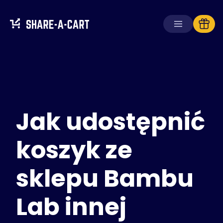
Odbierz koszyk
Utwórz koszyk
Jak udostępnić
Rozwiązania
Dla konsumentów
Dla szkół
koszyk ze
Dla firm
sklepu Bambu
Zdobądź
Plus+
Lab innej
Zaloguj się