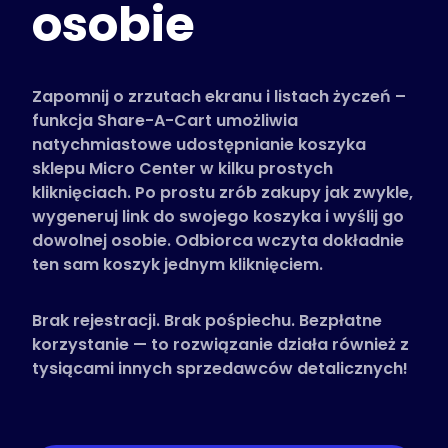
osobie
Obsługiwane sklepy
Często zadawane pytania
Poradniki
Zapomnij o zrzutach ekranu i listach życzeń –
funkcja Share-A-Cart umożliwia
natychmiastowe udostępnianie koszyka
Polski (Polish)
sklepu Micro Center w kilku prostych
kliknięciach. Po prostu zrób zakupy jak zwykle,
wygeneruj link do swojego koszyka i wyślij go
dowolnej osobie. Odbiorca wczyta dokładnie
ten sam koszyk jednym kliknięciem.
Brak rejestracji. Brak pośpiechu. Bezpłatne
korzystanie — to rozwiązanie działa również z
tysiącami innych sprzedawców detalicznych!